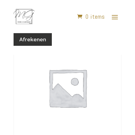
0 items
Home
/
Pains
/ Pain aux Olives
Afrekenen