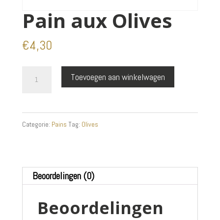
Pain aux Olives
€
4,30
Pain
Toevoegen aan winkelwagen
aux
Olives
aantal
Categorie:
Pains
Tag:
Olives
Beoordelingen (0)
Beoordelingen