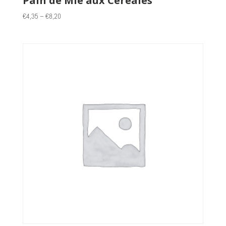
Pain de Mie aux Céréales
€
4,35
–
€
8,20