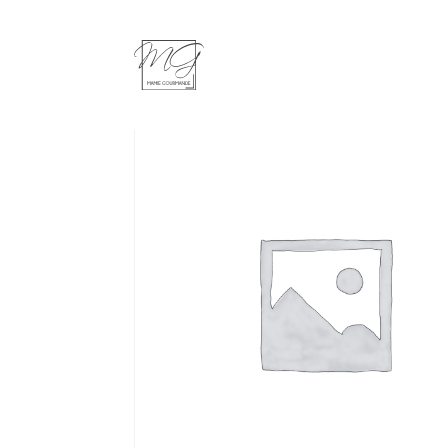
Home
/
Patisseries
/ Tartelette aux Fruit