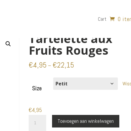
0 it
Cart
s Rouges
Tartelette aux
Fruits Rouges
€
4,95
€
22,15
–
Wis
Size
€
4,95
Tartelette
Toevoegen aan winkelwagen
aux