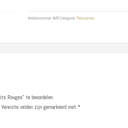
Fruits
Rouges
Artikelnummer:
N/B
Categorie:
Patisseries
aantal
its Rouges” te beoordelen
.
Vereiste velden zijn gemarkeerd met
*