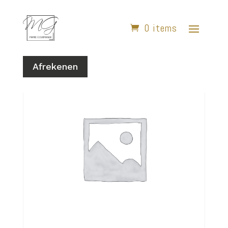
0 items
Home
/
Grand Pains
/ Grand Père (Tradition)
Afrekenen