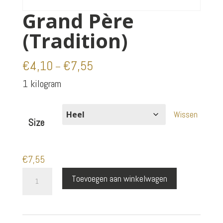
Grand Père
(Tradition)
€
4,10
€
7,55
–
1 kilogram
Wissen
Size
€
7,55
Grand
Toevoegen aan winkelwagen
Père
(Tradition)