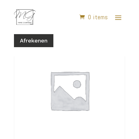
0 items
Home
/
Vienoisseries
/ Croissant aux Amandes
Afrekenen