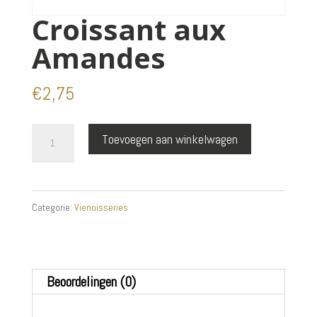
Croissant aux
Amandes
€
2,75
Croissant
Toevoegen aan winkelwagen
aux
Amandes
aantal
Categorie:
Vienoisseries
Beoordelingen (0)